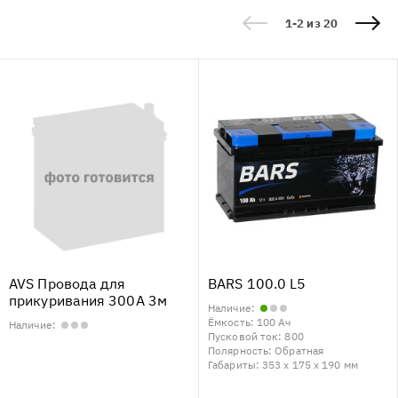
1-2 из 20
AVS Провода для
BARS 100.0 L5
прикуривания 300А 3м
Наличие:
Ёмкость:
100 Ач
Наличие:
Пусковой ток:
800
Полярность:
Обратная
Габариты:
353 x 175 x 190 мм