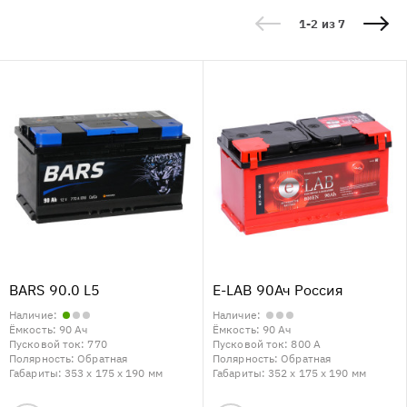
1-2 из 7
BARS 90.0 L5
E-LAB 90Ач Россия
Наличие:
Наличие:
Ёмкость:
90 Ач
Ёмкость:
90 Ач
Пусковой ток:
770
Пусковой ток:
800 А
Полярность:
Обратная
Полярность:
Обратная
Габариты:
353 x 175 x 190 мм
Габариты:
352 x 175 x 190 мм