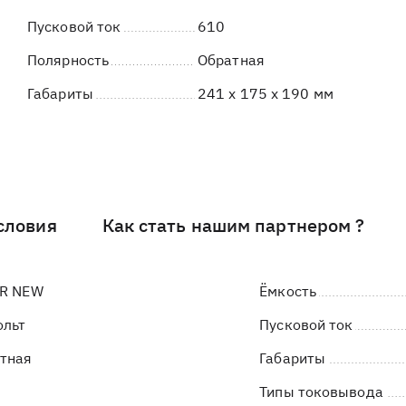
Пусковой ток
610
Полярность
Обратная
Габариты
241 x 175 x 190 мм
словия
Как стать нашим партнером ?
R NEW
Ёмкость
ольт
Пусковой ток
тная
Габариты
Типы токовывода