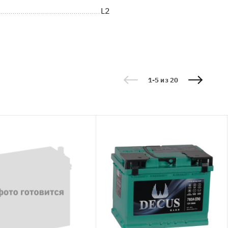
L2
1-5 из 20