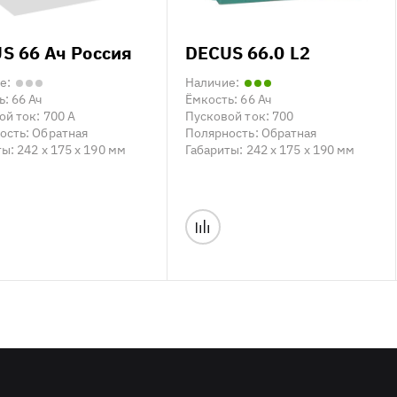
S 66 Ач Россия
DECUS 66.0 L2
е:
Наличие:
ь:
66 Ач
Ёмкость:
66 Ач
ой ток:
700 А
Пусковой ток:
700
ость:
Обратная
Полярность:
Обратная
ты:
242 x 175 x 190 мм
Габариты:
242 x 175 x 190 мм