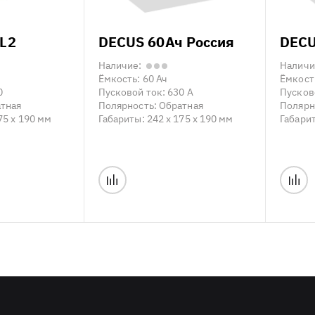
 L2
DECUS 60Ач Россия
DECU
Наличие:
Наличи
Ёмкость:
60 Ач
Ёмкост
0
Пусковой ток:
630 А
Пусков
тная
Полярность:
Обратная
Полярн
75 x 190 мм
Габариты:
242 x 175 x 190 мм
Габари