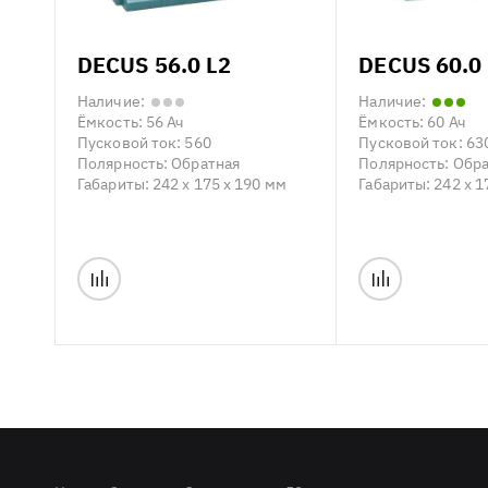
DECUS 56.0 L2
DECUS 60.0
Наличие:
Наличие:
Ёмкость:
56 Ач
Ёмкость:
60 Ач
Пусковой ток:
560
Пусковой ток:
63
Полярность:
Обратная
Полярность:
Обра
Габариты:
242 x 175 x 190 мм
Габариты:
242 x 1