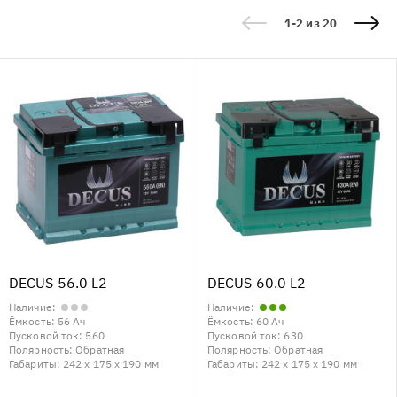
1-2 из 20
DECUS 56.0 L2
DECUS 60.0 L2
Наличие:
Наличие:
Ёмкость:
56 Ач
Ёмкость:
60 Ач
Пусковой ток:
560
Пусковой ток:
630
Полярность:
Обратная
Полярность:
Обратная
Габариты:
242 x 175 x 190 мм
Габариты:
242 x 175 x 190 мм