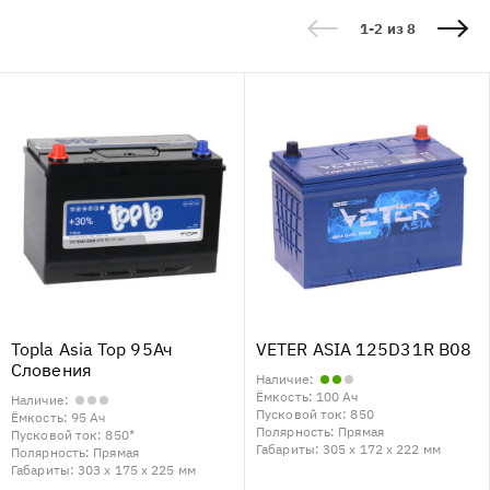
1-2 из 8
Topla Asia Top 95Ач
VETER ASIA 125D31R B08
Словения
Наличие:
Ёмкость:
100 Ач
Наличие:
Пусковой ток:
850
Ёмкость:
95 Ач
Полярность:
Прямая
Пусковой ток:
850*
Габариты:
305 x 172 x 222 мм
Полярность:
Прямая
Габариты:
303 x 175 x 225 мм