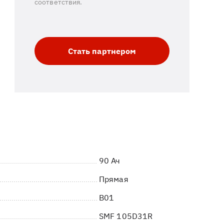
соответствия.
Стать партнером
90 Ач
Прямая
B01
SMF 105D31R