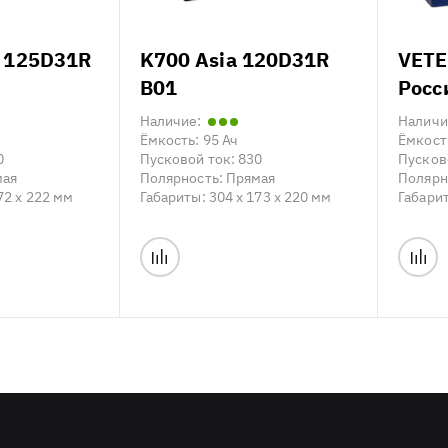
 125D31R
K700 Asia 120D31R
VETE
B01
Росс
Наличие:
Наличи
Ёмкость:
95 Ач
Ёмкост
0
Пусковой ток:
830
Пусков
мая
Полярность:
Прямая
Полярн
72 x 222 мм
Габариты:
304 x 173 x 220 мм
Габари