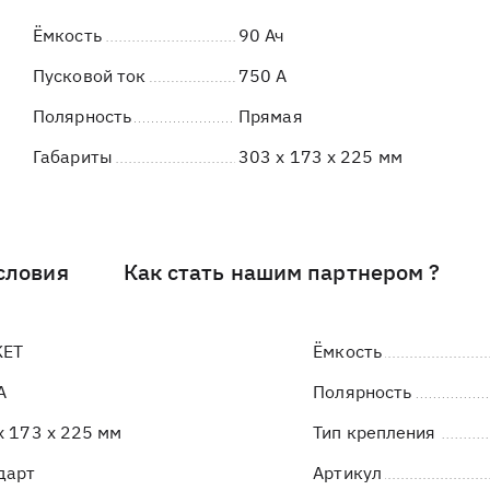
Ёмкость
90 Ач
Пусковой ток
750 А
Полярность
Прямая
Габариты
303 x 173 x 225 мм
словия
Как стать нашим партнером ?
KET
Ёмкость
А
Полярность
x 173 x 225 мм
Тип крепления
дарт
Артикул