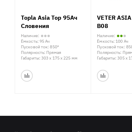
Topla Asia Top 95Ач
VETER ASIA
Словения
B08
Наличие:
Наличие:
Ёмкость:
95 Ач
Ёмкость:
100 Ач
Пусковой ток:
850*
Пусковой ток:
85
Полярность:
Прямая
Полярность:
Пря
Габариты:
303 x 175 x 225 мм
Габариты:
305 x 1