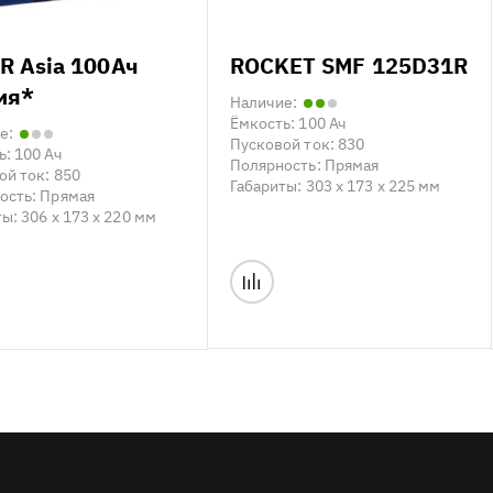
R Asia 100Ач
ROCKET SMF 125D31R
ия*
Наличие:
Ёмкость:
100 Ач
е:
Пусковой ток:
830
ь:
100 Ач
Полярность:
Прямая
ой ток:
850
Габариты:
303 x 173 x 225 мм
ость:
Прямая
ты:
306 x 173 x 220 мм