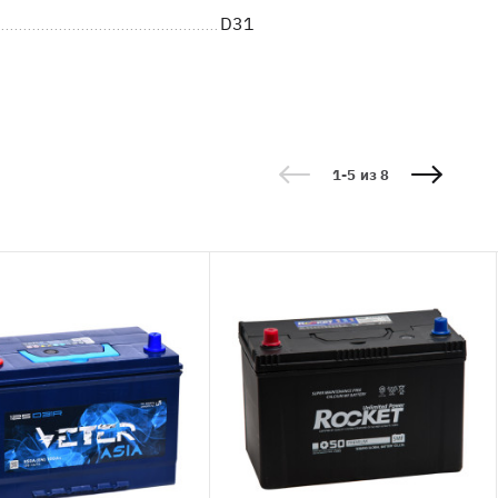
D31
1-5 из 8