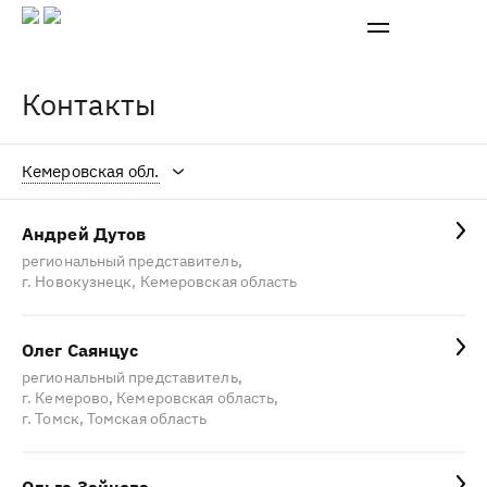
Контакты
Кемеровская обл.
Все города
Андрей Дутов
Новосибирск, НСО
региональный представитель,
г. Новокузнецк, Кемеровская область
Красноярский край
Томская обл.
Олег Саянцус
Алтайский край
региональный представитель,
г. Кемерово, Кемеровская область,
Омская обл.
г. Томск, Томская область
Иркутская обл.