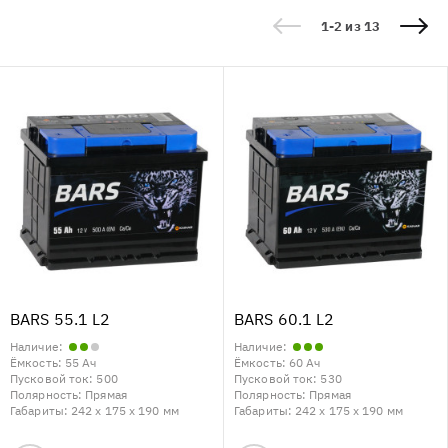
1-2 из 13
BARS 55.1 L2
BARS 60.1 L2
Наличие:
Наличие:
Ёмкость:
55 Ач
Ёмкость:
60 Ач
Пусковой ток:
500
Пусковой ток:
530
Полярность:
Прямая
Полярность:
Прямая
Габариты:
242 x 175 x 190 мм
Габариты:
242 x 175 x 190 мм