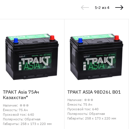
1-2 из 4
ТРАКТ Asia 75Ач
ТРАКТ ASIA 98D26L B01
Казахстан*
Наличие:
Ёмкость:
75 Ач
Наличие:
Пусковой ток:
640
Ёмкость:
75 Ач
Полярность:
Обратная
Пусковой ток:
640
Габариты:
258 x 173 x 220 мм
Полярность:
Обратная
Габариты:
258 x 173 x 220 мм