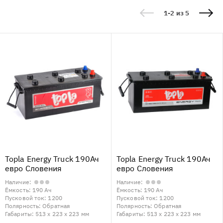
1-2 из 5
Topla Energy Truck 190Ач
Topla Energy Truck 190Ач
евро Словения
евро Словения
Наличие:
Наличие:
Ёмкость:
190 Ач
Ёмкость:
190 Ач
Пусковой ток:
1200
Пусковой ток:
1200
Полярность:
Обратная
Полярность:
Обратная
Габариты:
513 x 223 x 223 мм
Габариты:
513 x 223 x 223 мм