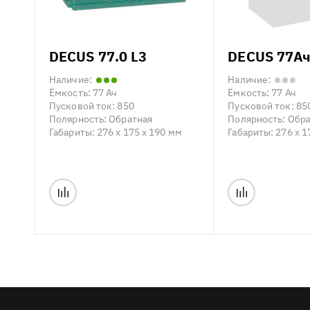
DECUS 77.0 L3
DECUS 77Ач
Наличие:
Наличие:
Ёмкость:
77 Ач
Ёмкость:
77 Ач
Пусковой ток:
850
Пусковой ток:
85
Полярность:
Обратная
Полярность:
Обра
Габариты:
276 x 175 x 190 мм
Габариты:
276 x 1