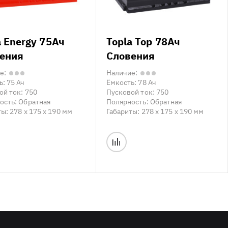
a Energy 75Ач
Topla Top 78Ач
ения
Словения
е:
Наличие:
ь:
75 Ач
Ёмкость:
78 Ач
ой ток:
750
Пусковой ток:
750
ость:
Обратная
Полярность:
Обратная
ты:
278 x 175 x 190 мм
Габариты:
278 x 175 x 190 мм