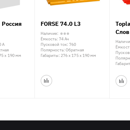
 Россия
FORSE 74.0 L3
Topl
Слов
Наличие:
Ёмкость:
74 Ач
Наличи
0 А
Пусковой ток:
760
Ёмкост
тная
Полярность:
Обратная
Пусков
75 x 190 мм
Габариты:
276 x 175 x 190 мм
Полярн
Габари