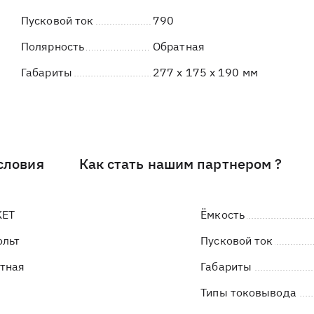
Пусковой ток
790
Полярность
Обратная
Габариты
277 x 175 x 190 мм
словия
Как стать нашим партнером ?
KET
Ёмкость
ольт
Пусковой ток
тная
Габариты
Типы токовывода