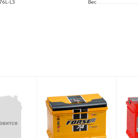
76L-L3
Вес