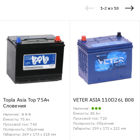
1-2 из 10
Topla Asia Top 75Ач
VETER ASIA 110D26L B08
Словения
Наличие:
Ёмкость:
85 Ач
Наличие:
Пусковой ток:
720
Ёмкость:
75 Ач
Полярность:
Обратная
Пусковой ток:
740
Габариты:
259 x 172 x 222 мм
Полярность:
Обратная
Габариты:
269 x 173 x 218 мм