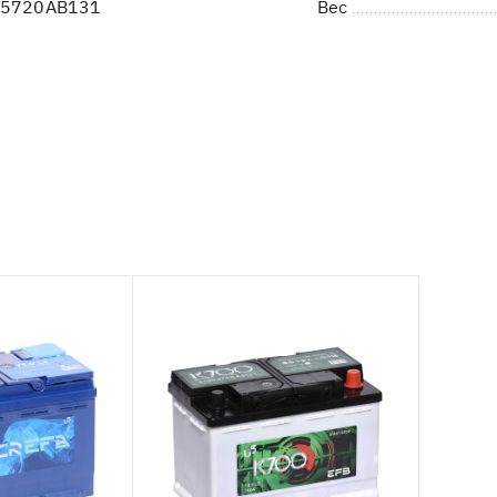
05720AB131
Вес