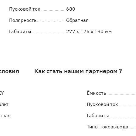
Пусковой ток
680
Полярность
Обратная
Габариты
277 x 175 x 190 мм
словия
Как стать нашим партнером ?
KY
Ёмкость
ольт
Пусковой ток
тная
Габариты
Типы токовывода