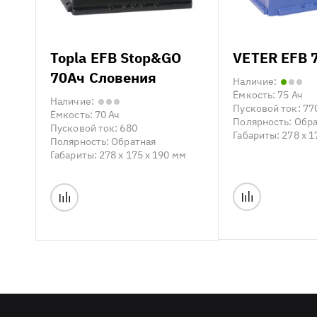
Topla EFB Stop&GO
VETER EFB 7
70Ач Словения
Наличие:
Ёмкость:
75 Ач
Наличие:
Пусковой ток:
77
Ёмкость:
70 Ач
Полярность:
Обра
Пусковой ток:
680
Габариты:
278 x 1
Полярность:
Обратная
Габариты:
278 x 175 x 190 мм