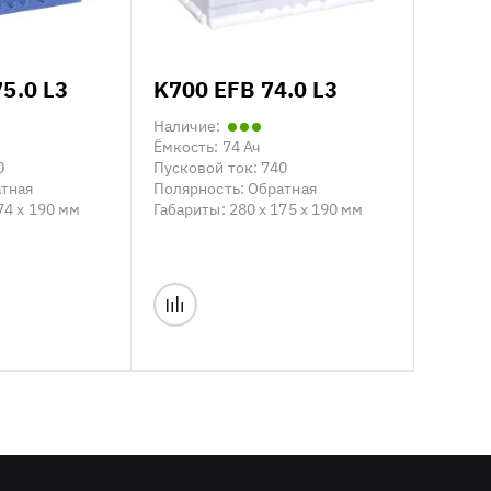
5.0 L3
K700 EFB 74.0 L3
Наличие:
Ёмкость:
74 Ач
0
Пусковой ток:
740
тная
Полярность:
Обратная
74 x 190 мм
Габариты:
280 x 175 x 190 мм